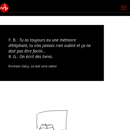
F. B. :
Tu as toujours eu une mémoire
d’éléphant, tu n’as jamais rien oublié et ça ne
doit pas être facile…
R. G. :
On écrit des livres.
Romain Gary,
La nuit sera calme