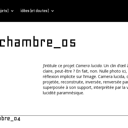
bjets)
idées (et doutes)
ichambre_05
J’intitule ce projet
Camera lucida
. Un clin d’œi
claire, peut-être ? En fait, non. Nulle photo ici
réflexion implicite sur l’image. Camera lucida,
projetée, reconstruite, inversée, renversée pa
superposée à son support, interprétée par la
lucidité paramnésique.
mbre_04