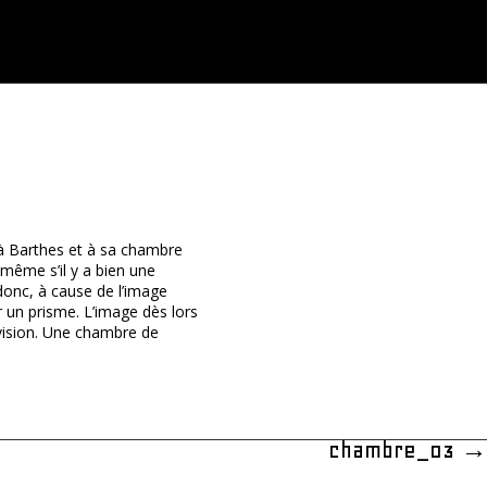
l à Barthes et à sa chambre
, même s’il y a bien une
 donc, à cause de l’image
r un prisme. L’image dès lors
 vision. Une chambre de
chambre_03
→