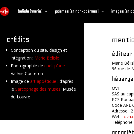
belisle (marie)
poèmes (et non-poèmes)
images (et o
crédits
mentio
Conception du site, design et
éditeur 
intégration :
Marie Bélisle
Marie Bélis
Photographie de
quelqu’une
:
96 rue de 
Valérie Couteron
héberg
Image de
art apoétique
: d’après
OVH
le
Sarcophage des muses
, Musée
SAS au capi
du Louvre
RCS Roubai
Code APE 6
Adresse : 2
Web :
ovh.
Téléphone 
propriét