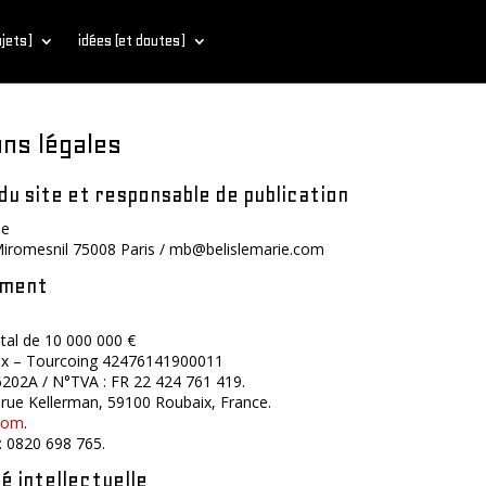
bjets)
idées (et doutes)
ns légales
du site et responsable de publication
le
Miromesnil 75008 Paris / mb@belislemarie.com
ement
tal de 10 000 000 €
x – Tourcoing 42476141900011
202A / N°TVA : FR 22 424 761 419.
 rue Kellerman, 59100 Roubaix, France.
com
.
: 0820 698 765.
é intellectuelle