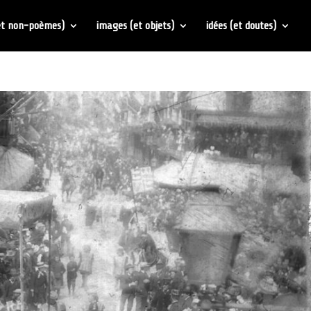
et non-poèmes)
images (et objets)
idées (et doutes)