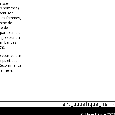
aisser
les hommes)
ment son
r les femmes,
erche de
té de
par exemple.
ngues sur du
 en bandes
thé.
e vous va pas
emps et que
. Recommencer
re mère.
art_apoétique_16
→
© Marie Bélisle 2023